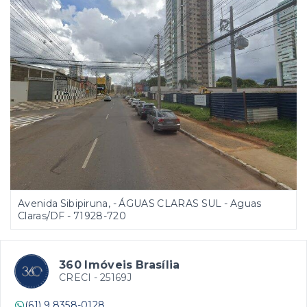
Avenida Sibipiruna, - ÁGUAS CLARAS SUL - Aguas
Claras/DF
- 71928-720
360 Imóveis Brasília
CRECI -
25169J
(61) 9 8358-0128