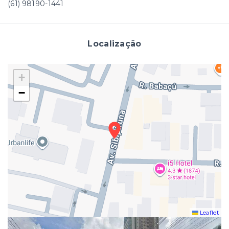
(61) 98190-1441
Localização
+
−
Leaflet