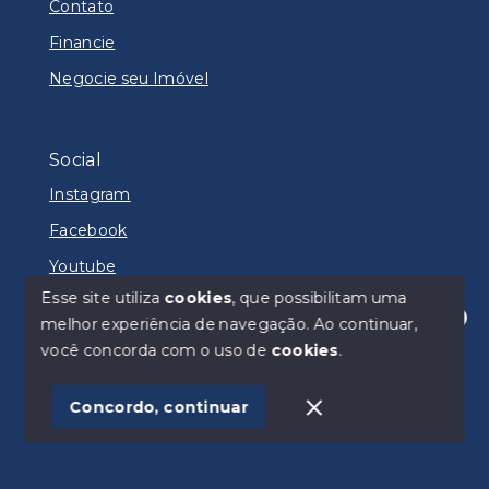
Contato
Financie
Negocie seu Imóvel
Social
Instagram
Facebook
Youtube
Esse site utiliza
cookies
, que possibilitam uma
melhor experiência de navegação.
Ao continuar,
Olá! Estamos disponíveis para te ajudar.
você concorda com o uso de
cookies
.
© Copyright 2026 - 360 Imóveis Brasília - Todos os
direitos reservados
Concordo, continuar
SITE PARA IMOBILIARIA